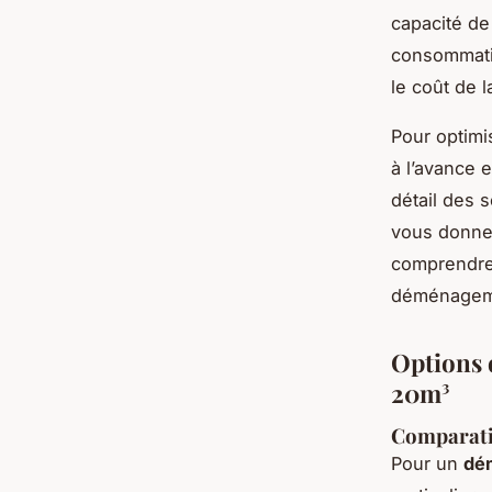
capacité de
consommatio
le coût de l
Pour optimis
à l’avance 
détail des 
vous donne 
comprendre 
déménagemen
Options d
20m³
Comparatif
Pour un
dé