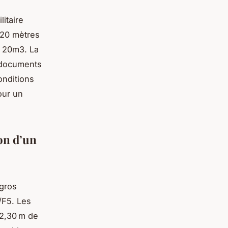
litaire
 20 mètres
re 20m3. La
s documents
conditions
our un
ion d’un
 gros
/F5. Les
 2,30 m de