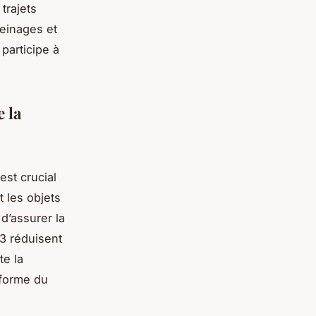
trajets
reinages et
 participe à
e la
est crucial
t les objets
d’assurer la
m3 réduisent
te la
 forme du