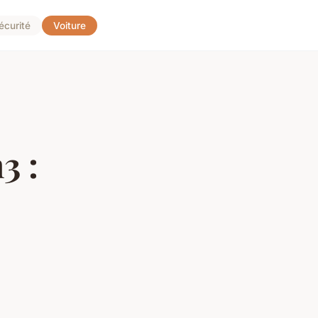
écurité
Voiture
3 :