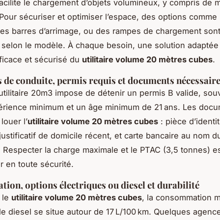
facilite le chargement d’objets volumineux, y compris de
Pour sécuriser et optimiser l’espace, des options comme
des barres d’arrimage, ou des rampes de chargement son
 selon le modèle. À chaque besoin, une solution adaptée g
fficace et sécurisé du
utilitaire volume 20 mètres cubes
.
 de conduite, permis requis et documents nécessair
 utilitaire 20m3 impose de détenir un permis B valide, so
périence minimum et un âge minimum de 21 ans. Les doc
louer l’
utilitaire volume 20 mètres cubes
: pièce d’identi
 justificatif de domicile récent, et carte bancaire au nom d
 Respecter la charge maximale et le PTAC (3,5 tonnes) es
r en toute sécurité.
on, options électriques ou diesel et durabilité
 le
utilitaire volume 20 mètres cubes
, la consommation 
le diesel se situe autour de 17 L/100 km. Quelques agenc