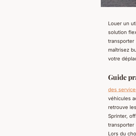
Louer un ut
solution fle
transporter
maîtrisez b
votre dépla
Guide pra
des services
véhicules 
retrouve le
Sprinter, of
transporter
Lors du choi