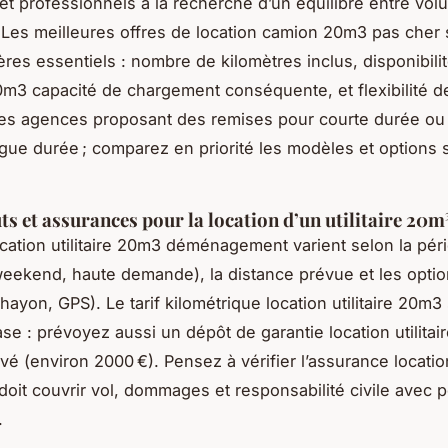
s et professionnels à la recherche d’un équilibre entre vol
. Les meilleures offres de location camion 20m3 pas cher 
tères essentiels : nombre de kilomètres inclus, disponibili
 20m3 capacité de chargement conséquente, et flexibilité d
 les agences proposant des remises pour courte durée ou 
longue durée ; comparez en priorité les modèles et options 
ts et assurances pour la location d’un utilitaire 20m
location utilitaire 20m3 déménagement varient selon la pér
eekend, haute demande), la distance prévue et les opti
hayon, GPS). Le tarif kilométrique location utilitaire 20m3
ase : prévoyez aussi un dépôt de garantie location utilita
é (environ 2000 €). Pensez à vérifier l’assurance location 
doit couvrir vol, dommages et responsabilité civile avec po
.