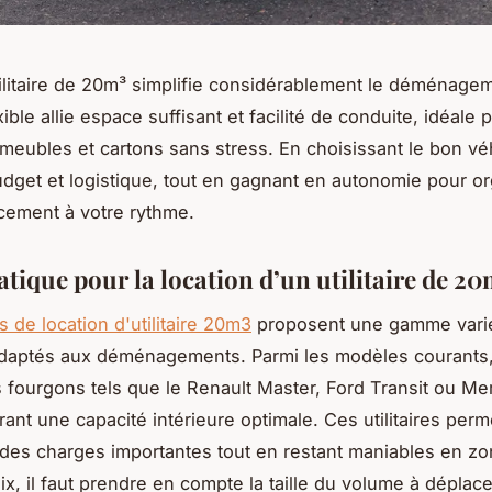
ilitaire de 20m³ simplifie considérablement le déménagem
xible allie espace suffisant et facilité de conduite, idéale 
 meubles et cartons sans stress. En choisissant le bon vé
udget et logistique, tout en gagnant en autonomie pour o
cement à votre rythme.
tique pour la location d’un utilitaire de 20
 de location d'utilitaire 20m3
proposent une gamme vari
adaptés aux déménagements. Parmi les modèles courants
s fourgons tels que le Renault Master, Ford Transit ou M
frant une capacité intérieure optimale. Ces utilitaires per
 des charges importantes tout en restant maniables en zo
x, il faut prendre en compte la taille du volume à déplacer