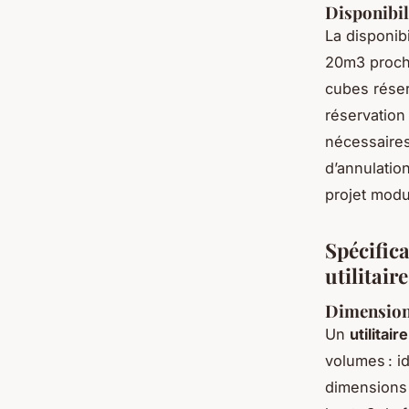
Disponibil
La disponibi
20m3 proche
cubes réserv
réservation
nécessaires 
d’annulation
projet modu
Spécifica
utilitair
Dimensions
Un
utilitai
volumes : i
dimensions 