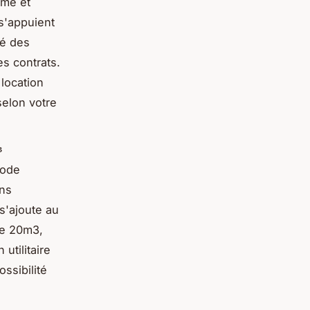
ume et
s'appuient
té des
es contrats.
location
selon votre
³
iode
ons
 s'ajoute au
ire 20m3,
utilitaire
ssibilité