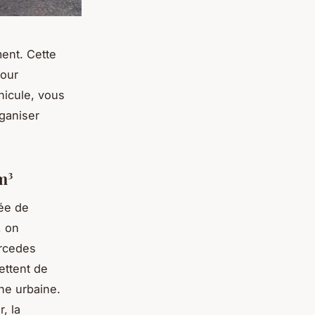
ent. Cette
pour
hicule, vous
rganiser
m³
ée de
, on
ercedes
mettent de
ne urbaine.
, la