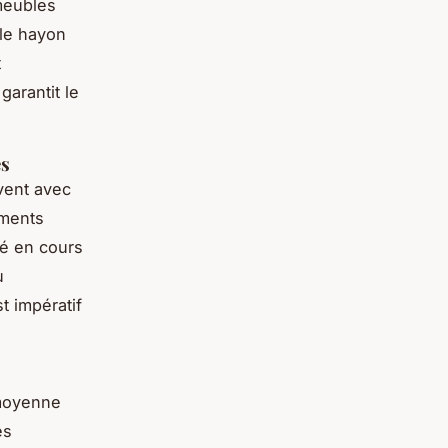
 meubles
 le hayon
t
arantit le
es
uvent avec
uments
té en cours
u
t impératif
moyenne
es