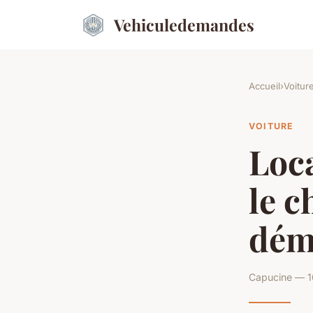
Vehiculedemandes
Accueil
›
Voitur
VOITURE
Loca
le c
dém
Capucine — 1