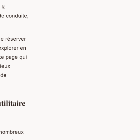
 la
de conduite,
 de réserver
explorer en
tte page qui
mieux
 de
tilitaire
de nombreux