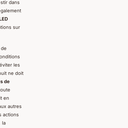
stir dans
également
 LED
ations sur
 de
onditions
éviter les
uit ne doit
s de
toute
it en
 aux autres
 actions
 la