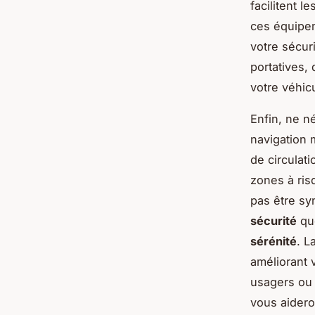
facilitent 
ces équipem
votre sécur
portatives,
votre véhicu
Enfin, ne n
navigation 
de circulati
zones à risq
pas être sy
sécurité
que
sérénité
. L
améliorant v
usagers ou 
vous aidero