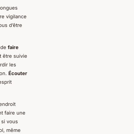
 longues
re vigilance
ous d’être
z de
faire
 être suivie
dir les
ion.
Écouter
sprit
endroit
t faire une
 si vous
ool, même