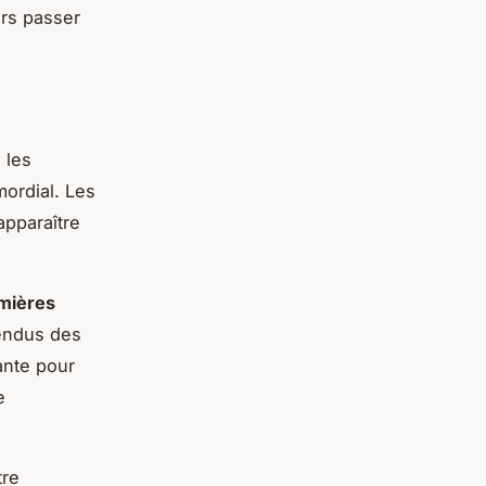
urs passer
 les
mordial. Les
apparaître
mières
tendus des
ante pour
e
tre