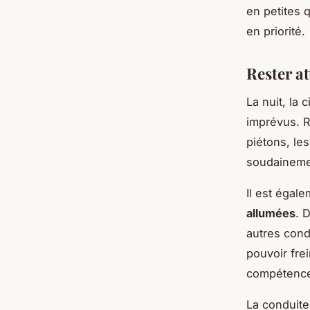
en petites 
en priorité.
Rester at
La nuit, la
imprévus. 
piétons, le
soudaineme
Il est égal
allumées
. 
autres cond
pouvoir fre
compétence 
La conduite