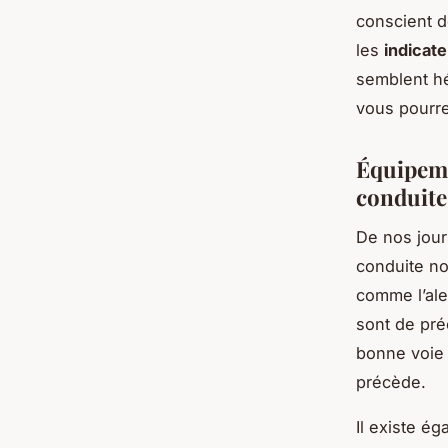
conscient d
les
indicat
semblent hé
vous pourre
Équipeme
conduite
De nos jou
conduite no
comme l’ale
sont de pré
bonne voie 
précède.
Il existe é