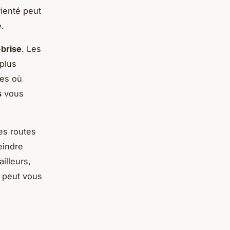
rienté peut
e.
-brise
. Les
 plus
nes où
s
vous
les routes
eindre
illeurs,
 peut vous