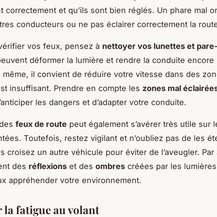
t correctement et qu’ils sont bien réglés. Un phare mal o
utres conducteurs ou ne pas éclairer correctement la rout
vérifier vos feux, pensez à
nettoyer vos lunettes et pare
peuvent déformer la lumière et rendre la conduite encore
e même, il convient de réduire votre vitesse dans des zo
 est insuffisant. Prendre en compte les
zones mal éclairée
’anticiper les dangers et d’adapter votre conduite.
n des
feux de route
peut également s’avérer très utile sur 
tées. Toutefois, restez vigilant et n’oubliez pas de les ét
 croisez un autre véhicule pour éviter de l’aveugler. Par a
ient des
réflexions
et des
ombres
créées par les lumières
ux appréhender votre environnement.
 la fatigue au volant