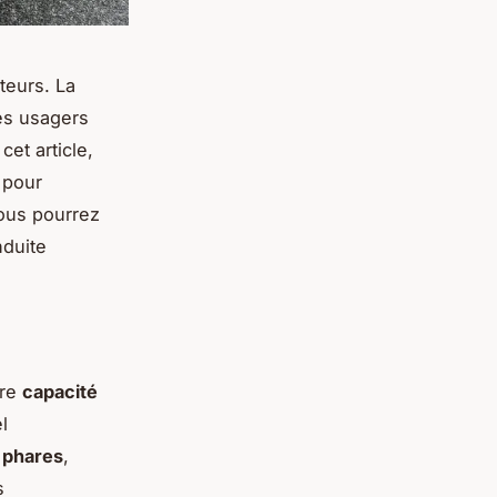
teurs. La
res usagers
et article,
 pour
vous pourrez
nduite
tre
capacité
l
s
phares
,
s