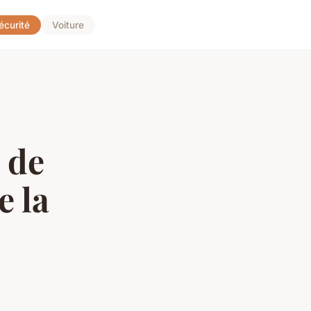
écurité
Voiture
 de
e la