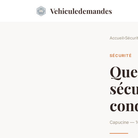
Vehiculedemandes
Accueil
›
Sécuri
SÉCURITÉ
Quel
sécu
cond
Capucine — 1