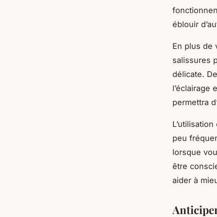
fonctionnen
éblouir d’a
En plus de 
salissures 
délicate. D
l’éclairage
permettra d
L’utilisatio
peu fréquen
lorsque vous
être consc
aider à mie
Anticiper