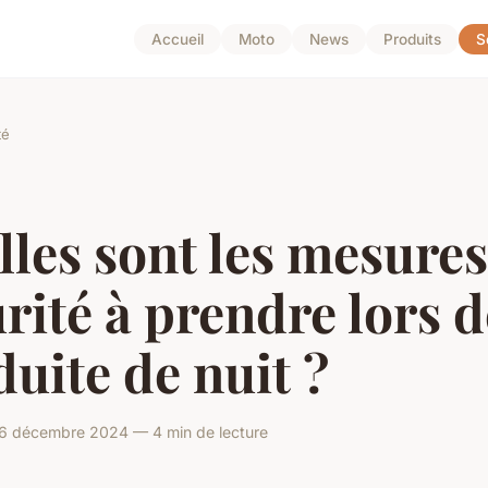
Accueil
Moto
News
Produits
S
té
les sont les mesures
rité à prendre lors d
uite de nuit ?
6 décembre 2024 — 4 min de lecture