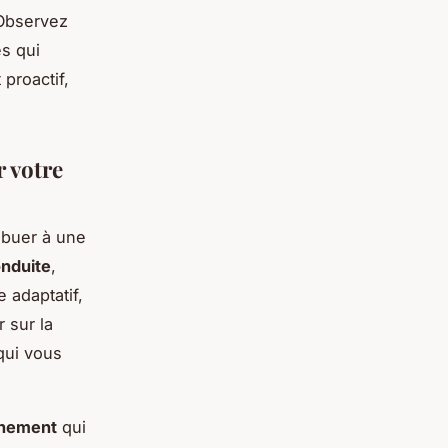
 Observez
es qui
proactif,
 votre
ibuer à une
onduite
,
 adaptatif,
 sur la
qui vous
nnement
qui